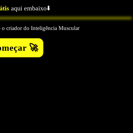
átis
aqui embaixo⬇️
 o criador do Inteligência Muscular
omeçar 🚀