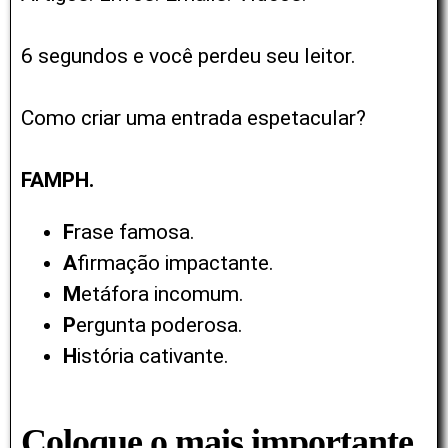
6 segundos e você perdeu seu leitor.
Como criar uma entrada espetacular?
FAMPH.
F
rase famosa.
A
firmação impactante.
M
etáfora incomum.
P
ergunta poderosa.
H
istória cativante.
Coloque o mais importante