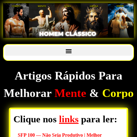
Artigos Rápidos Para
Melhorar
Mente
&
Corpo
Clique nos
links
para ler:
SFP 100 — Não Seja Produtivo | Melhor