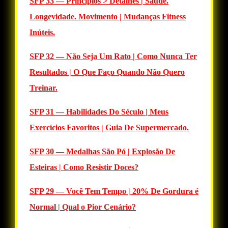
SFP 33 — Princípios > Detalhes | Saúde.
Longevidade. Movimento | Mudanças Fitness
Inúteis.
SFP 32 — Não Seja Um Rato | Como Nunca Ter
Resultados | O Que Faço Quando Não Quero
Treinar.
SFP 31 — Habilidades Do Século | Meus
Exercícios Favoritos | Guia De Supermercado.
SFP 30 — Medalhas São Pó | Explosão De
Esteiras | Como Resistir Doces?
SFP 29 — Você Tem Tempo | 20% De Gordura é
Normal | Qual o Pior Cenário?