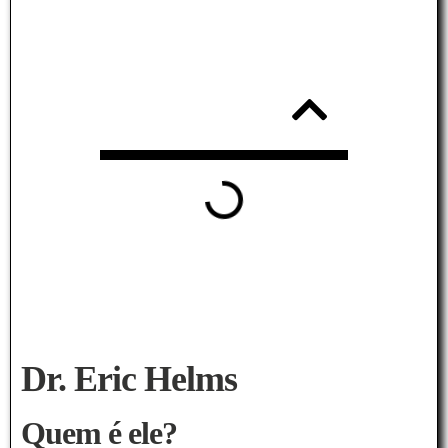
Tabela de
conteúdos
Dr. Eric Helms
Quem é ele?