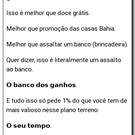
Isso é melhor que doce grátis.
Melhor que promoção das casas Bahia.
Melhor que assaltar um banco (brincadeira).
Quer dizer, isso é literalmente um assalto
ao banco.
𝗢 𝗯𝗮𝗻𝗰𝗼 𝗱𝗼𝘀 𝗴𝗮𝗻𝗵𝗼𝘀.
E tudo isso só pede 1% do que você tem de
mais valioso nesse plano terreno:
𝗢 𝘀𝗲𝘂 𝘁𝗲𝗺𝗽𝗼.