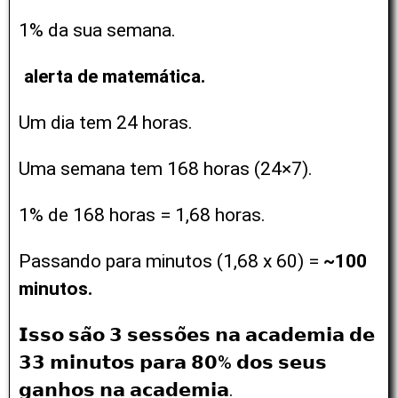
1% da sua semana.
alerta de matemática.
Um dia tem 24 horas.
Uma semana tem 168 horas (24×7).
1% de 168 horas = 1,68 horas.
Passando para minutos (1,68 x 60) =
~100
minutos.
𝗜𝘀𝘀𝗼 𝘀𝗮̃𝗼 𝟯 𝘀𝗲𝘀𝘀𝗼̃𝗲𝘀 𝗻𝗮 𝗮𝗰𝗮𝗱𝗲𝗺𝗶𝗮 𝗱𝗲
𝟯𝟯 𝗺𝗶𝗻𝘂𝘁𝗼𝘀 𝗽𝗮𝗿𝗮 𝟴𝟬% 𝗱𝗼𝘀 𝘀𝗲𝘂𝘀
𝗴𝗮𝗻𝗵𝗼𝘀 𝗻𝗮 𝗮𝗰𝗮𝗱𝗲𝗺𝗶𝗮.