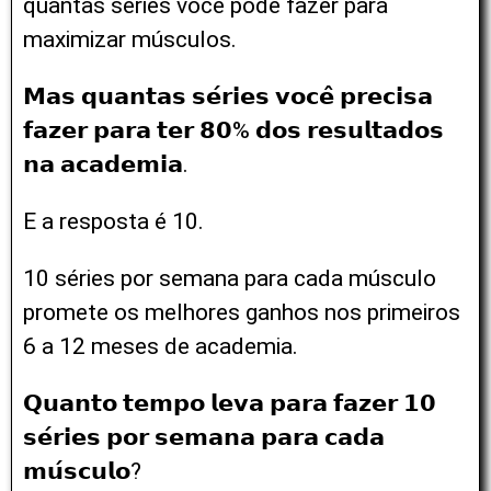
quantas séries você pode fazer para
maximizar músculos.
𝗠𝗮𝘀 𝗾𝘂𝗮𝗻𝘁𝗮𝘀 𝘀𝗲́𝗿𝗶𝗲𝘀 𝘃𝗼𝗰𝗲̂ 𝗽𝗿𝗲𝗰𝗶𝘀𝗮
𝗳𝗮𝘇𝗲𝗿 𝗽𝗮𝗿𝗮 𝘁𝗲𝗿 𝟴𝟬% 𝗱𝗼𝘀 𝗿𝗲𝘀𝘂𝗹𝘁𝗮𝗱𝗼𝘀
𝗻𝗮 𝗮𝗰𝗮𝗱𝗲𝗺𝗶𝗮.
E a resposta é 10.
10 séries por semana para cada músculo
promete os melhores ganhos nos primeiros
6 a 12 meses de academia.
𝗤𝘂𝗮𝗻𝘁𝗼 𝘁𝗲𝗺𝗽𝗼 𝗹𝗲𝘃𝗮 𝗽𝗮𝗿𝗮 𝗳𝗮𝘇𝗲𝗿 𝟭𝟬
𝘀𝗲́𝗿𝗶𝗲𝘀 𝗽𝗼𝗿 𝘀𝗲𝗺𝗮𝗻𝗮 𝗽𝗮𝗿𝗮 𝗰𝗮𝗱𝗮
𝗺𝘂́𝘀𝗰𝘂𝗹𝗼?