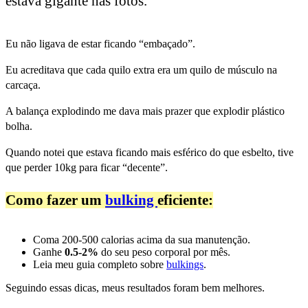
estava gigante nas fotos.
Eu não ligava de estar ficando “embaçado”.
Eu acreditava que cada quilo extra era um quilo de músculo na
carcaça.
A balança explodindo me dava mais prazer que explodir plástico
bolha.
Quando notei que estava ficando mais esférico do que esbelto, tive
que perder 10kg para ficar “decente”.
Como fazer um 
bulking 
eficiente:
Coma 200-500 calorias acima da sua manutenção.
Ganhe
0.5-2%
do seu peso corporal por mês.
Leia meu guia completo sobre
bulkings
.
Seguindo essas dicas, meus resultados foram bem melhores.