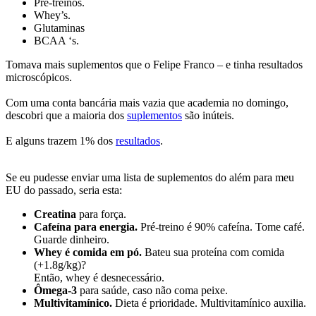
Pré-treinos.
Whey’s.
Glutaminas
BCAA ‘s.
Tomava mais suplementos que o Felipe Franco – e tinha resultados
microscópicos.
Com uma conta bancária mais vazia que academia no domingo,
descobri que a maioria dos
suplementos
são inúteis.
E alguns trazem 1% dos
resultados
.
Se eu pudesse enviar uma lista de suplementos do além para meu
EU do passado, seria esta:
Creatina
para força.
Cafeína para energia.
Pré-treino é 90% cafeína. Tome café.
Guarde dinheiro.
Whey é comida em pó.
Bateu sua proteína com comida
(+1.8g/kg)?
Então, whey é desnecessário.
Ômega-3
para saúde, caso não coma peixe.
Multivitamínico.
Dieta é prioridade. Multivitamínico auxilia.