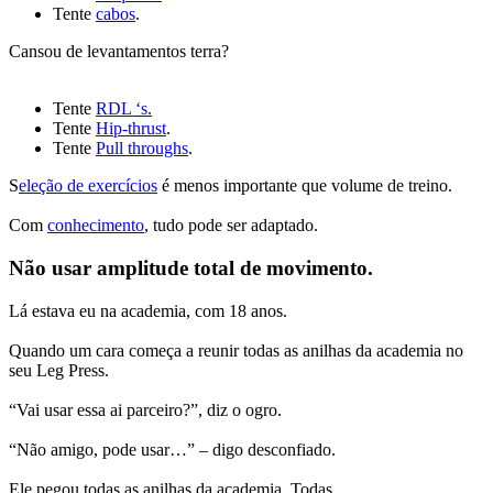
Tente
cabos
.
Cansou de levantamentos terra?
Tente
RDL ‘s.
Tente
Hip-thrust
.
Tente
Pull throughs
.
S
eleção de exercícios
é menos importante que volume de treino.
Com
conhecimento
, tudo pode ser adaptado.
Não usar amplitude total de movimento.
Lá estava eu na academia, com 18 anos.
Quando um cara começa a reunir todas as anilhas da academia no
seu Leg Press.
“Vai usar essa ai parceiro?”, diz o ogro.
“Não amigo, pode usar…” – digo desconfiado.
Ele pegou todas as anilhas da academia. Todas.