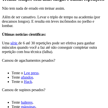
Não tem nada de errado em treinar assim.
Além de ser cansativo. Levar o triplo de tempo na academia (por
descansos longos). E resulta em leves incômodos no joelho e
lombar.
Últimas notícias científicas:
Uma
série
de 6 até 30 repetições pode ser efetiva para ganhar
músculos quando você a faz até não conseguir completar outra
repetição com boa técnica (falha).
Cansou de agachamentos pesados?
Tente o
Leg press
.
Tente
afundos
.
Tente o
Hack
.
Cansou de supinos pesados?
Tente
halteres
.
Tente
máquinas
.