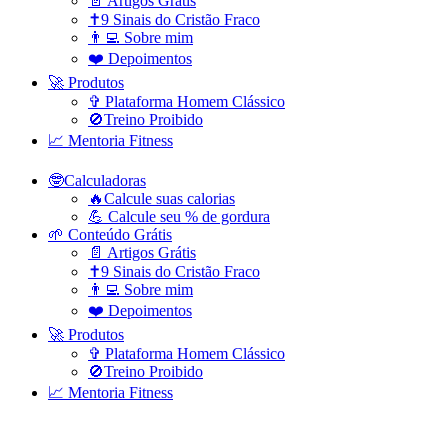
📄 Artigos Grátis
✝️9 Sinais do Cristão Fraco
👨‍💻 Sobre mim
❤️ Depoimentos
🚀 Produtos
✞ Plataforma Homem Clássico
🚫Treino Proibido
📈 Mentoria Fitness
🤓Calculadoras
🔥Calcule suas calorias
💪 Calcule seu % de gordura
🌱 Conteúdo Grátis
📄 Artigos Grátis
✝️9 Sinais do Cristão Fraco
👨‍💻 Sobre mim
❤️ Depoimentos
🚀 Produtos
✞ Plataforma Homem Clássico
🚫Treino Proibido
📈 Mentoria Fitness